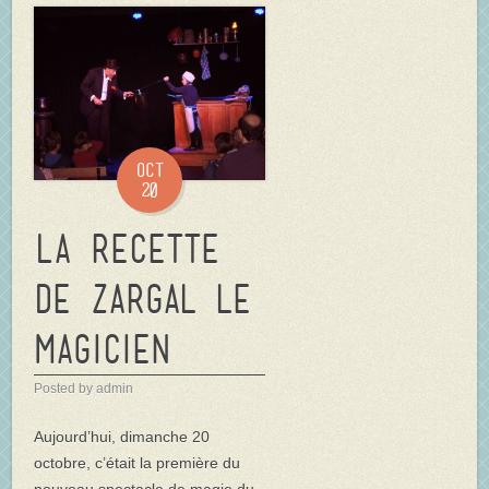
Oct
20
La Recette
de Zargal le
magicien
Posted by admin
Aujourd’hui, dimanche 20
octobre, c’était la première du
nouveau spectacle de magie du