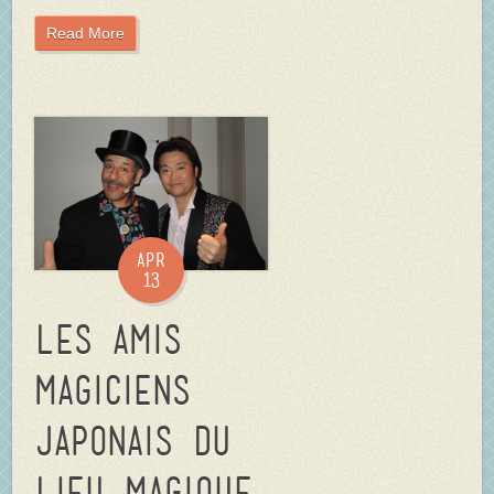
Read More
Apr
13
Les amis
magiciens
japonais du
Lieu Magique