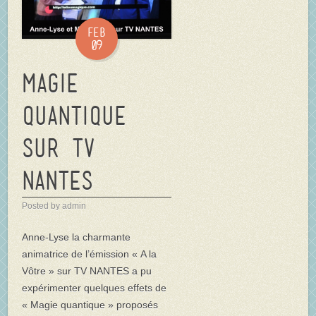
Feb
09
Magie
quantique
sur TV
NANTES
Posted by admin
Anne-Lyse la charmante
animatrice de l’émission « A la
Vôtre » sur TV NANTES a pu
expérimenter quelques effets de
« Magie quantique » proposés