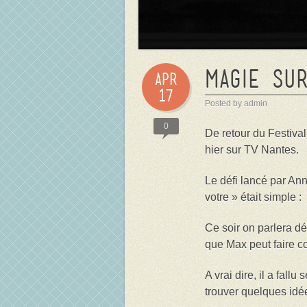
Magie su
Apr
17
Posted by admin
0
De retour du Festival
hier sur TV Nantes.
Le défi lancé par Ann
votre » était simple :
Ce soir on parlera d
que Max peut faire 
A vrai dire, il a fal
trouver quelques id