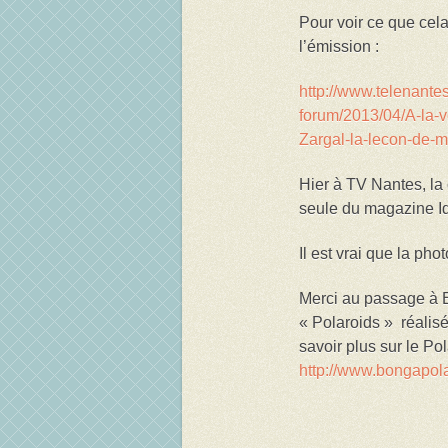
Pour voir ce que cela
l’émission :
http://www.telenante
forum/2013/04/A-la-v
Zargal-la-lecon-de-m
Hier à TV Nantes, la 
seule du magazine Id
Il est vrai que la ph
Merci au passage à 
« Polaroids » réali
savoir plus sur le Po
http://www.bongapol