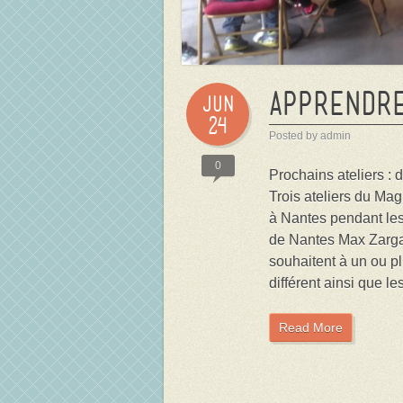
Apprendr
Jun
24
Posted by admin
0
Prochains ateliers :
Trois ateliers du Ma
à Nantes pendant le
de Nantes Max Zargal 
souhaitent à un ou pl
différent ainsi que le
Read More