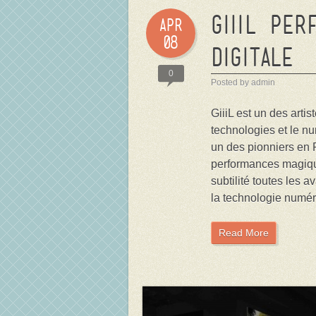
GiiiL per
Apr
08
Digitale
0
Posted by admin
GiiiL est un des artis
technologies et le n
un des pionniers en 
performances magique
subtilité toutes les 
la technologie numér
Read More