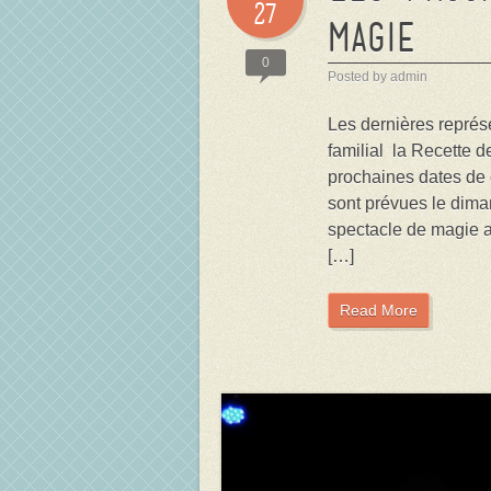
27
magie
0
Posted by admin
Les dernières représ
familial la Recette 
prochaines dates de
sont prévues le diman
spectacle de magie a
[…]
Read More