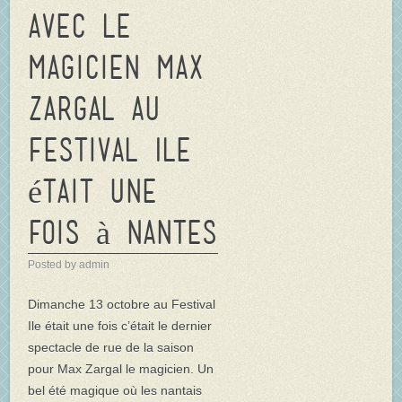
avec le
magicien Max
Zargal au
Festival Ile
était une
fois à Nantes
Posted by admin
Dimanche 13 octobre au Festival
Ile était une fois c’était le dernier
spectacle de rue de la saison
pour Max Zargal le magicien. Un
bel été magique où les nantais