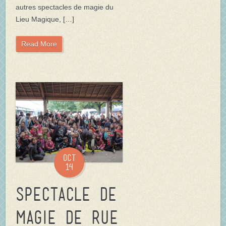
autres spectacles de magie du
Lieu Magique, […]
Read More
Oct
14
Spectacle de
magie de rue