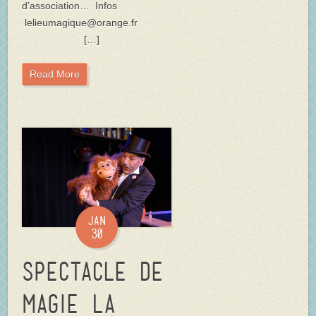
d’association… Infos
lelieumagique@orange.fr
[…]
Read More
Jan
30
Spectacle de
magie La