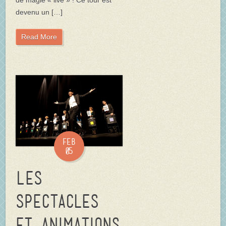
devenu un […]
Read More
Feb
05
Les
spectacles
et animations