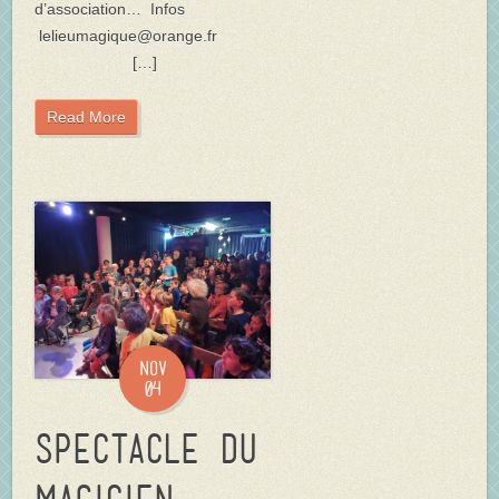
d’association… Infos
lelieumagique@orange.fr
[…]
Read More
Nov
04
Spectacle du