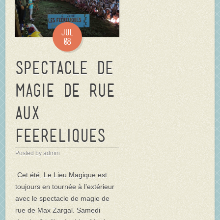
Jul
08
Spectacle de
magie de rue
aux
FEERELIQUES
Posted by admin
Cet été, Le Lieu Magique est
toujours en tournée à l’extérieur
avec le spectacle de magie de
rue de Max Zargal. Samedi