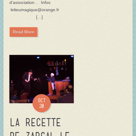
d’association… Infos
lelieumagique@orange.fr
[…]
Read More
Oct
20
La Recette