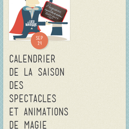
Sep
14
Calendrier
de la saison
des
spectacles
et animations
de magie