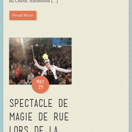
du Chêne, transformé […]
Read More
May
19
Spectacle de
magie de rue
lors de la