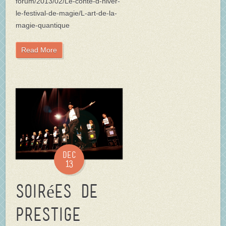
forum/2013/02/Le-conte-d-hiver-
le-festival-de-magie/L-art-de-la-
magie-quantique
Read More
Dec
13
Soirées de
prestige