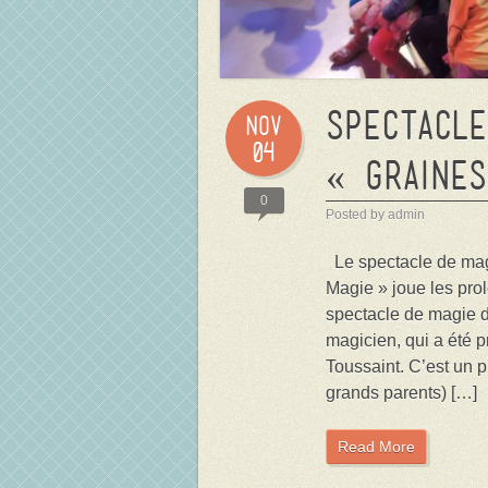
Spectacle
Nov
04
« Graine
0
Posted by admin
Le spectacle de magi
Magie » joue les pro
spectacle de magie 
magicien, qui a été 
Toussaint. C’est un pu
grands parents) […]
Read More