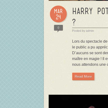
Harry PO
Mar
24
?
0
Posted by admin
Lors du spectacle de 
le public a pu appréc
D’aucuns se sont dema
maître en magie ! Il 
nous attendons une c
Read More