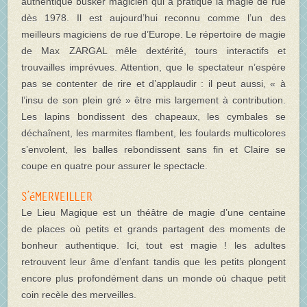
authentique busker magicien qui a pratiqué la magie de rue
dès 1978. Il est aujourd’hui reconnu comme l’un des
meilleurs magiciens de rue d’Europe. Le répertoire de magie
de Max ZARGAL mêle dextérité, tours interactifs et
trouvailles imprévues. Attention, que le spectateur n’espère
pas se contenter de rire et d’applaudir : il peut aussi, « à
l’insu de son plein gré » être mis largement à contribution.
Les lapins bondissent des chapeaux, les cymbales se
déchaînent, les marmites flambent, les foulards multicolores
s’envolent, les balles rebondissent sans fin et Claire se
coupe en quatre pour assurer le spectacle.
S’émerveiller
Le Lieu Magique est un théâtre de magie d’une centaine
de places où petits et grands partagent des moments de
bonheur authentique. Ici, tout est magie ! les adultes
retrouvent leur âme d’enfant tandis que les petits plongent
encore plus profondément dans un monde où chaque petit
coin recèle des merveilles.