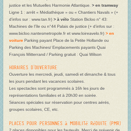
justice et les Mutuelles Harmonie Atlantique.
> en tramway
Ligne 1 : arrêt « Médiathèque » ou « Chantiers Navals » (+
d’infos sur : www.tan.fr)
> à vélo
Station Bicloo n° 43:
Machines de l’île ou n°44 Palais de justice (+ d’infos sur :
www.bicloo.nantesmetropole.fr et www.loireavelo.fr)
> en
voiture
Parking payant Place de la Petite Hollande ou
Parking des Machines/ Emplacements payants Quai
François Mitterrand / Parking gratuit : Quai Wilson
Horaires d’ouverture
Ouverture les mercredi, jeudi, samedi et dimanche & tous
les jours pendant les vacances scolaires.
Les spectacles sont programmés à 16h les jours de
représentations familiales et à 20h30 en soirée.
Séances spéciales sur réservation pour centres aérés,
groupes scolaires, CE, etc.
Places pour Personnes à Mobilité Réduite (PMR)
2 places disponibles pour les fauteuils. Merci de prévenir de