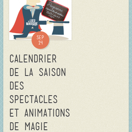
Sep
14
Calendrier
de la saison
des
spectacles
et animations
de magie