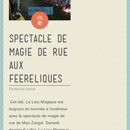
Jul
08
Spectacle de
magie de rue
aux
FEERELIQUES
Posted by admin
Cet été, Le Lieu Magique est
toujours en tournée à l’extérieur
avec le spectacle de magie de
rue de Max Zargal. Samedi
dernier 6 juillet, Le Lieu Magique