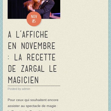
Nov
05
A l’affiche
en novembre
: La recette
de Zargal le
magicien
Posted by admin
Pour ceux qui souhaitent encore
assister au spectacle de magie :