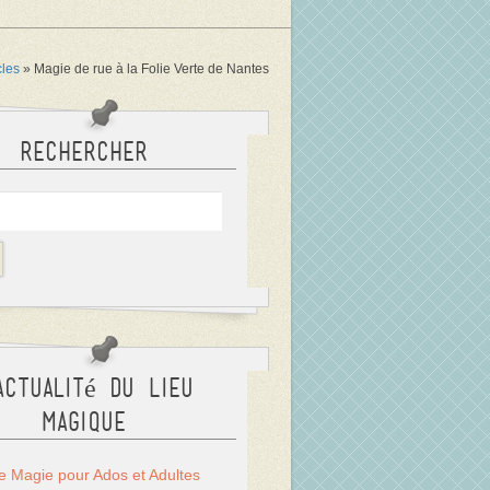
cles
»
Magie de rue à la Folie Verte de Nantes
Rechercher
actualité du Lieu
Magique
Magie pour Ados et Adultes