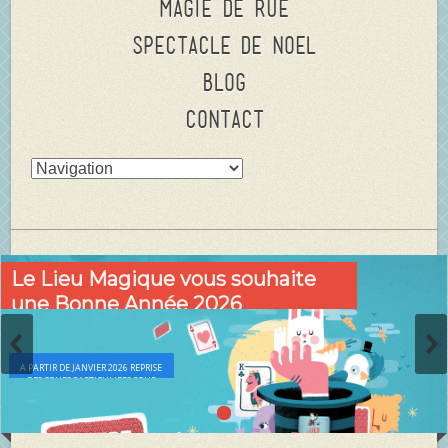
Magie de rue
Spectacle de Noel
Blog
Contact
Le Lieu Magique vous souhaite
une Bonne Année 2026
FESTIVALS DE RUE, EVÉNEMENTIEL , ECOLES, ENTREPRISES, ETC.
A PARTIR DE JANVIER 2026 REPRISE
DES COURS PARTICULIERS POUR
ADULTES DÉBUTANTS ET
CONFIRMÉS