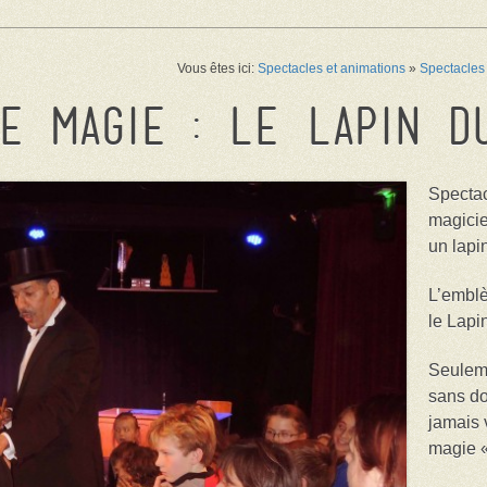
Vous êtes ici:
Spectacles et animations
»
Spectacles
e magie : Le Lapin d
Spectac
magicie
un lapi
L’emblè
le Lapi
Seulemen
sans do
jamais 
magie « 