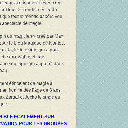
du temps, ce tour est devenu un
ont tout le monde a entendu
et que tout le monde espère voir
 spectacle de magie!
pin du magicien » créé par Max
pour le Lieu Magique de Nantes,
spectacle de magie qui a pour
ette incroyable et rare
ance du lapin qui apparaît dans
eau !
nt étincelant de magie à
r en famille dès l’âge de 3 ans.
x Zargal et Jocko le singe du
oque.
NIBLE EGALEMENT SUR
VATION POUR LES GROUPES