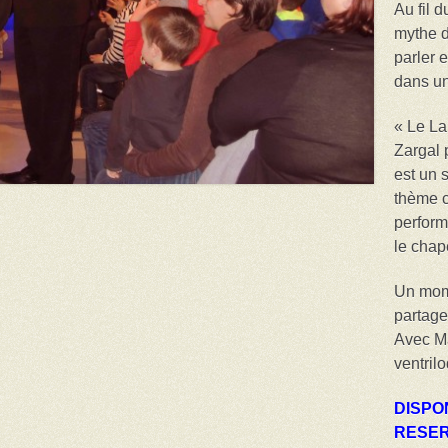
Au fil 
mythe d
parler 
dans un
« Le La
Zargal 
est un 
thème c
perform
le chap
Un mome
partage
Avec Ma
ventril
DISPO
RESER