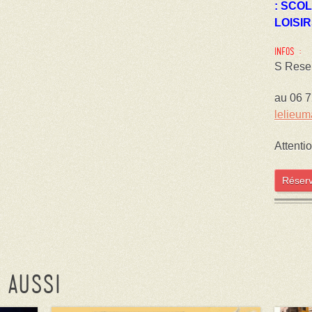
: SCO
LOISIR
Infos :
S Rese
au 06 7
lelieu
Attenti
Réser
 aussi